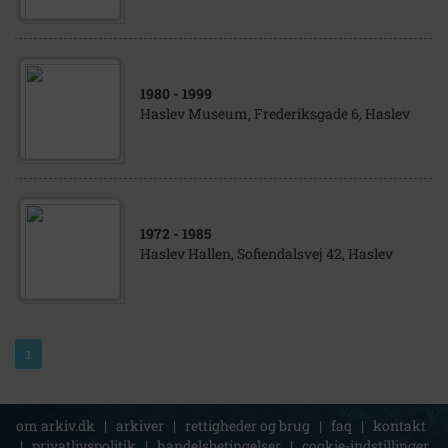
1980
- 1999
Haslev Museum, Frederiksgade 6, Haslev
1972
- 1985
Haslev Hallen, Sofiendalsvej 42, Haslev
1
om arkiv.dk
|
arkiver
|
rettigheder og brug
|
faq
|
kontakt
|
privatlivspolitik
|
handelsbetingelser
|
cookie-indstillinger