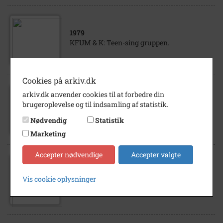
1979
KFUM & K: Teen-sing gruppen.
Cookies på arkiv.dk
arkiv.dk anvender cookies til at forbedre din
1979
brugeroplevelse og til indsamling af statistik.
Haslev Gymnasium, Skolegade 31
Nødvendig
Statistik
Marketing
Accepter nødvendige
Accepter valgte
1978
Rundbordssamtale mellem Jørgen
Vis cookie oplysninger
Davidsen, Inge Birgit Pe- tersen og Wilhelm
Hansen, Haslev 1978