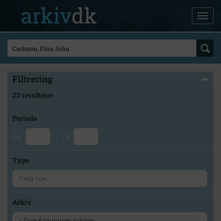
Filtrering
22 resultater
Periode
Fra
Til
Type
Arkiv
×
Faxe Kommunes Arkiver