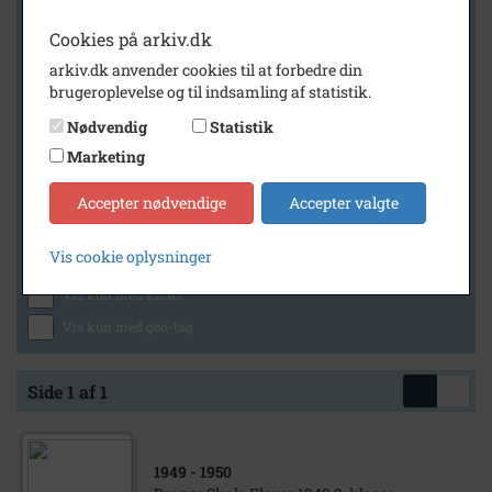
Cookies på arkiv.dk
arkiv.dk anvender cookies til at forbedre din
Geografi
brugeroplevelse og til indsamling af statistik.
Nødvendig
Statistik
Marketing
Generelt
Vis kun med billeder
Accepter nødvendige
Accepter valgte
Vis kun med filmklip
Vis cookie oplysninger
Vis kun med lydklip
Vis kun med kilder
Vis kun med geo-tag
Side 1 af 1
1949
- 1950