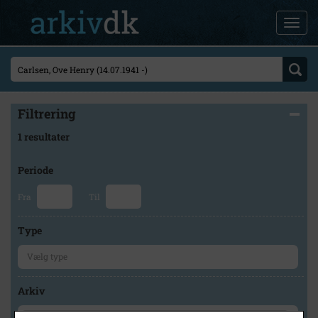
Filtrering
1 resultater
Periode
Fra
Til
Type
Arkiv
×
Historisk Arkiv Dragør