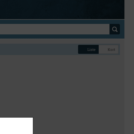
Liste
Kort