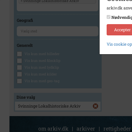
×
Svinninge Lokalhistoriske Arkiv
arkiv.dk anve
Nødvendi
Geografi
Accepter
Vis cookie o
Generelt
Vis kun med billeder
Vis kun med filmklip
Vis kun med lydklip
Vis kun med kilder
Vis kun med geo-tag
Dine valg
Svinninge Lokalhistoriske Arkiv
om arkiv.dk
|
arkiver
|
rettigheder