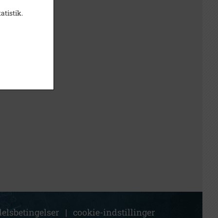
atistik.
elsbetingelser
|
cookie-indstillinger