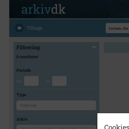
Tilbage
Filtrering
0 resultater
Periode
Fra
Til
Type
Arkiv
Cookies