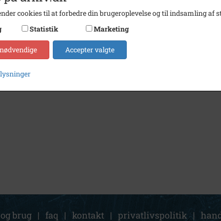
nder cookies til at forbedre din brugeroplevelse og til indsamling af st
g
Statistik
Marketing
 nødvendige
Accepter valgte
plysninger
 og brug
|
faq
|
kontakt
|
privatlivspolitik
|
hand