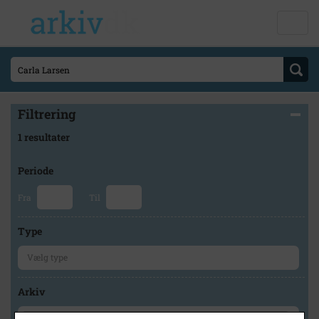
Filtrering
1 resultater
Periode
Fra
Til
Type
Arkiv
×
Glostrup Arkiv / Byhistorisk Hus