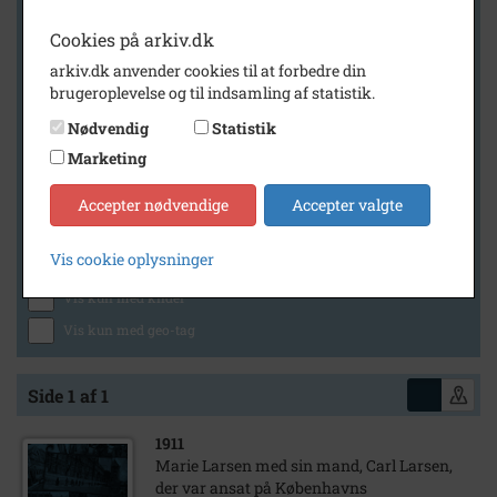
Cookies på arkiv.dk
arkiv.dk anvender cookies til at forbedre din
Geografi
brugeroplevelse og til indsamling af statistik.
Nødvendig
Statistik
Marketing
Generelt
Vis kun med billeder
Accepter nødvendige
Accepter valgte
Vis kun med filmklip
Vis cookie oplysninger
Vis kun med lydklip
Vis kun med kilder
Vis kun med geo-tag
Side 1 af 1
1911
Marie Larsen med sin mand, Carl Larsen,
der var ansat på Københavns