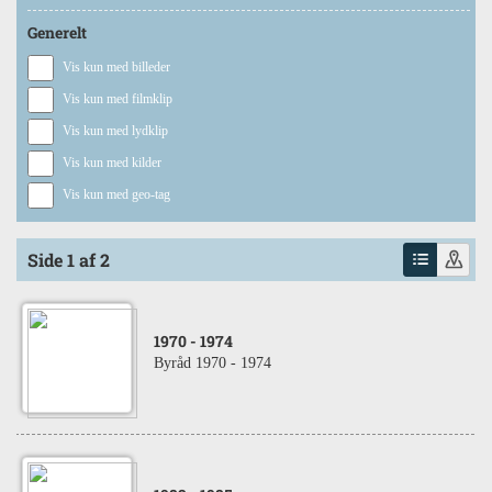
Generelt
Vis kun med billeder
Vis kun med filmklip
Vis kun med lydklip
Vis kun med kilder
Vis kun med geo-tag
Side 1 af 2
1970
- 1974
Byråd 1970 - 1974