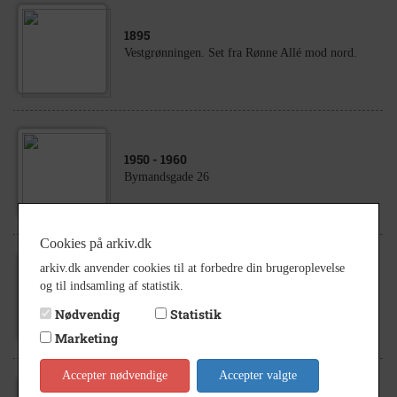
1895
Vestgrønningen. Set fra Rønne Allé mod nord.
1950
- 1960
Bymandsgade 26
Cookies på arkiv.dk
arkiv.dk anvender cookies til at forbedre din brugeroplevelse
1955
og til indsamling af statistik.
Bymandsgade. Set fra Fogdens Plads mod øst.
Nødvendig
Statistik
Marketing
Accepter nødvendige
Accepter valgte