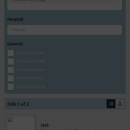
Geografi
Generelt
Vis kun med billeder
Vis kun med filmklip
Vis kun med lydklip
Vis kun med kilder
Vis kun med geo-tag
Side 1 af 2
1915