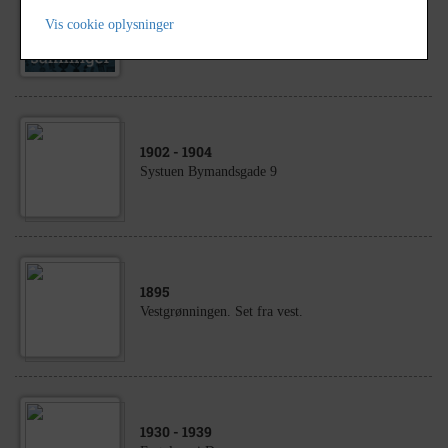
1600
- 2999
Vis cookie oplysninger
Bymandsgade 23
1902
- 1904
Systuen Bymandsgade 9
1895
Vestgrønningen. Set fra vest.
1930
- 1939