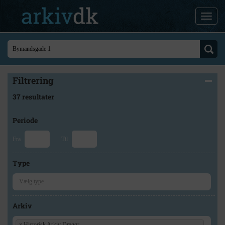
Filtrering
37 resultater
Periode
Fra
Til
Type
Arkiv
×
Historisk Arkiv Dragør