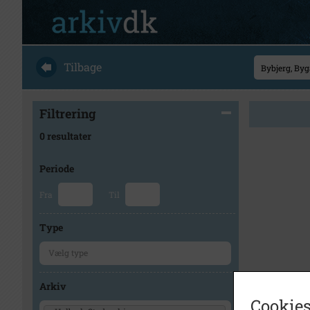
Tilbage
Filtrering
0 resultater
Periode
Fra
Til
Type
Arkiv
Cookies