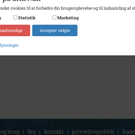
nder cookies til at forbedre din brugeroplevelse og til indsamling af st
g
Statistik
Marketing
 nødvendige
Accepter valgte
plysninger
 og brug
|
faq
|
kontakt
|
privatlivspolitik
|
hand