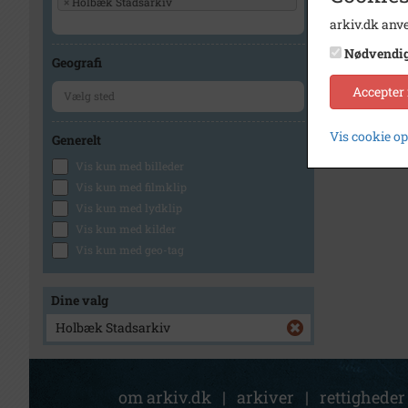
×
Holbæk Stadsarkiv
arkiv.dk anve
Nødvendi
Geografi
Accepter
Vis cookie o
Generelt
Vis kun med billeder
Vis kun med filmklip
Vis kun med lydklip
Vis kun med kilder
Vis kun med geo-tag
Dine valg
Holbæk Stadsarkiv
om arkiv.dk
|
arkiver
|
rettigheder