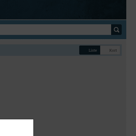
Liste
Kort