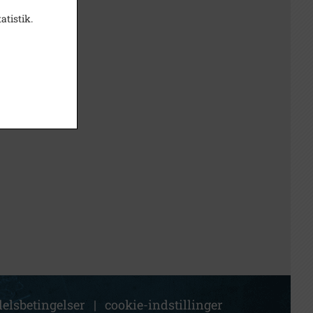
atistik.
elsbetingelser
|
cookie-indstillinger