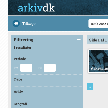
Tilbage
Filtrering
Side 1 af 1
1 resultater
Periode
Fra
Til
Type
1
Arkiv
Geografi