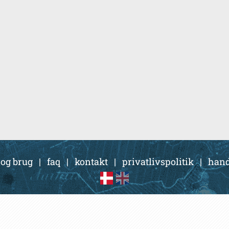
 og brug
|
faq
|
kontakt
|
privatlivspolitik
|
hand