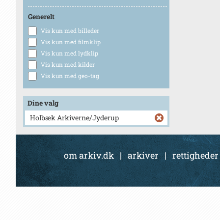
Generelt
Vis kun med billeder
Vis kun med filmklip
Vis kun med lydklip
Vis kun med kilder
Vis kun med geo-tag
Dine valg
Holbæk Arkiverne/Jyderup
om arkiv.dk
|
arkiver
|
rettigheder