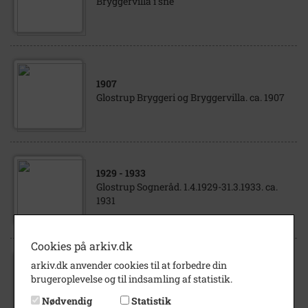
Bryggervilla i sne
1907
Glostrup Bryggeri og Bryggervilla. ca. 1907
1929
- 1933
Glostrup Sogneråd. 1.4.1929-31.3.1933. ca.
1931
Cookies på arkiv.dk
arkiv.dk anvender cookies til at forbedre din
1970
brugeroplevelse og til indsamling af statistik.
Glostrup Rådhus.
Nødvendig
Statistik