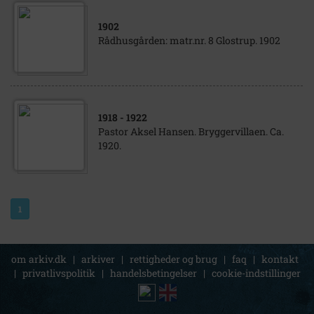
1902
Rådhusgården: matr.nr. 8 Glostrup. 1902
1918
- 1922
Pastor Aksel Hansen. Bryggervillaen. Ca.
1920.
1
om arkiv.dk
|
arkiver
|
rettigheder og brug
|
faq
|
kontakt
|
privatlivspolitik
|
handelsbetingelser
|
cookie-indstillinger