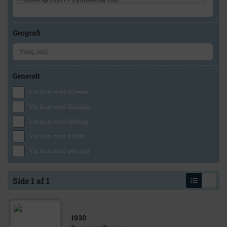
Geografi
Generelt
Vis kun med billeder
Vis kun med filmklip
Vis kun med lydklip
Vis kun med kilder
Vis kun med geo-tag
Side 1 af 1
1930