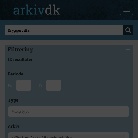
Filtrering
12 resultater
Periode
Fra
Til
Type
Arkiv
×
Glostrup Arkiv / Byhistorisk Hus