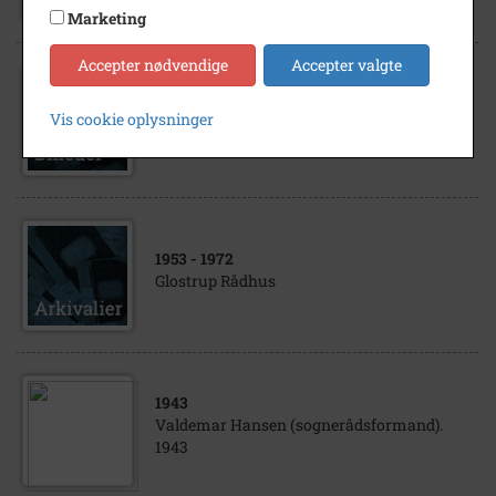
Marketing
Accepter nødvendige
Accepter valgte
1950
- 1954
Glostrup Sogneråd (1950-1954) Glostrup
Vis cookie oplysninger
Rådhus
1953
- 1972
Glostrup Rådhus
1943
Valdemar Hansen (sognerådsformand).
1943