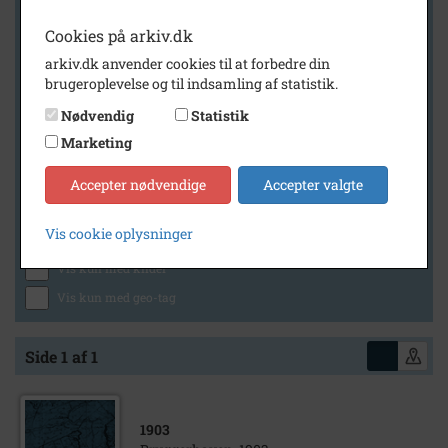
Cookies på arkiv.dk
arkiv.dk anvender cookies til at forbedre din
Geografi
brugeroplevelse og til indsamling af statistik.
Nødvendig
Statistik
Marketing
Generelt
Vis kun med billeder
Accepter nødvendige
Accepter valgte
Vis kun med filmklip
Vis cookie oplysninger
Vis kun med lydklip
Vis kun med kilder
Vis kun med geo-tag
Side 1 af 1
1903