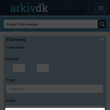
Filtrering
1 resultater
Periode
Fra
Til
Type
Arkiv
×
Glostrup Arkiv / Byhistorisk Hus