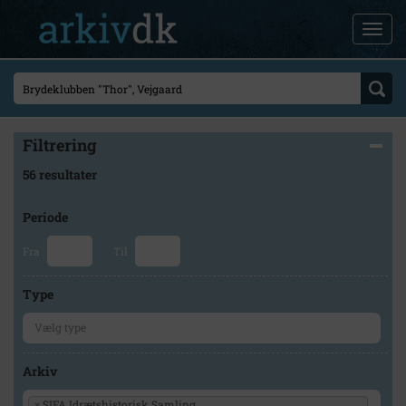
Filtrering
56 resultater
Periode
Fra
Til
Type
Arkiv
×
SIFA Idrætshistorisk Samling