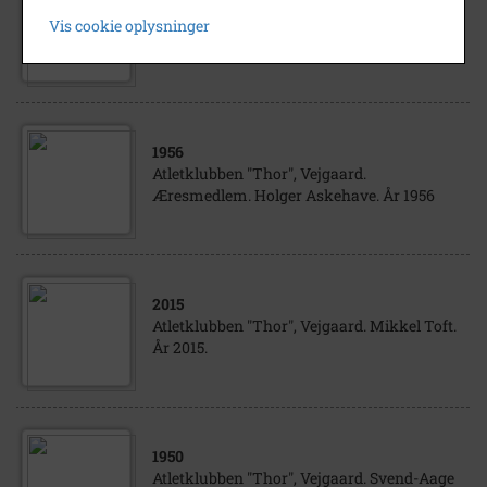
Atletklubben "Thor", Vejgaard. Jann Bak. År
Vis cookie oplysninger
2016.
1956
Atletklubben "Thor", Vejgaard.
Æresmedlem. Holger Askehave. År 1956
2015
Atletklubben "Thor", Vejgaard. Mikkel Toft.
År 2015.
1950
Atletklubben "Thor", Vejgaard. Svend-Aage