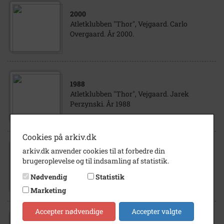
2000
Atletklubben "Thor", Vejgaard. Carlo
Overgaard. År 2000.
1988
Atletklubben "Thor", Vejgaard. Jarek
Perzynski. År 1988
Cookies på arkiv.dk
arkiv.dk anvender cookies til at forbedre din
1936
brugeroplevelse og til indsamling af statistik.
Atletklubben "Thor", Vejgaard. Robert
Nielsen. År 1936
Nødvendig
Statistik
Marketing
Accepter nødvendige
Accepter valgte
2016