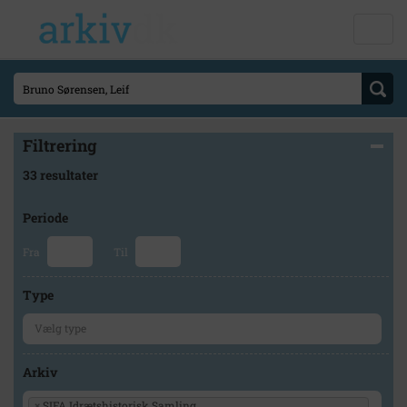
Filtrering
33 resultater
Periode
Fra
Til
Type
Arkiv
×
SIFA Idrætshistorisk Samling