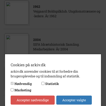
1962
Vejgaard Boldspilklub. Ungdomstrænere og
-ledere. År 1962
2004
SIFA Idrætshistorisk Samling.
Medarbejdere. År 2004
Cookies på arkiv.dk
1960
- 1962
arkiv.dk anvender cookies til at forbedre din
Vejgaard Boldspilklub. Privat hygge i
brugeroplevelse og til indsamling af statistik.
Hostrup Have hos familien Pherson. Ca. år
Nødvendig
Statistik
1960
Marketing
Accepter nødvendige
Accepter valgte