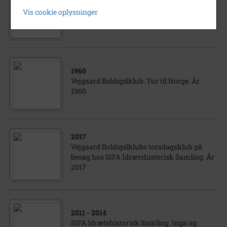
2005
Vis cookie oplysninger
Vejgaard Boldspilklub. Kurt Luther. År 2005
1960
Vejgaard Boldspilklub. Tur til Norge. År
1960
2017
Vejgaard Boldspilklubs torsdagsklub på
besøg hos SIFA Idrætshistorisk Samling. År
2017
2011
- 2014
SIFA Idrætshistorisk Samling. Inga og