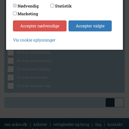
Nødvendig
Statistik
Marketing
Geografi
Accepter nødvendige
Accepter valgte
Vis cookie oplysninger
Generelt
Vis kun med billeder
Vis kun med filmklip
Vis kun med lydklip
Vis kun med kilder
Vis kun med geo-tag
om arkiv.dk
|
arkiver
|
rettigheder og brug
|
faq
|
kontakt