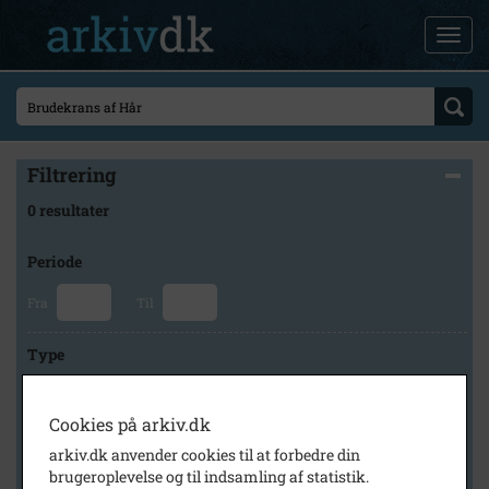
Filtrering
0 resultater
Periode
Fra
Til
Type
Cookies på arkiv.dk
Arkiv
arkiv.dk anvender cookies til at forbedre din
brugeroplevelse og til indsamling af statistik.
×
Lokalhistorisk Forening for Skævinge og Omegn