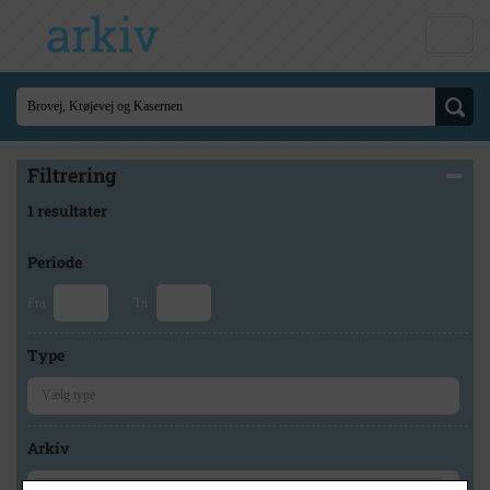
Filtrering
1 resultater
Periode
Fra
Til
Type
Arkiv
×
Vordingborg Lokalhistoriske Arkiv