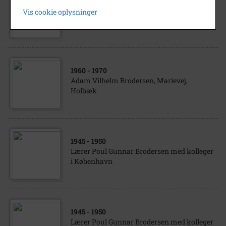
1950
- 1955
Vis cookie oplysninger
Poul Gunnar Brodersen med nevø og niece
1960
- 1970
Adam Vilhelm Brodersen, Marievej,
Holbæk
1945
- 1950
Lærer Poul Gunnar Brodersen med kolleger
i København
1945
- 1950
Lærer Poul Gunnar Brodersen med kolleger