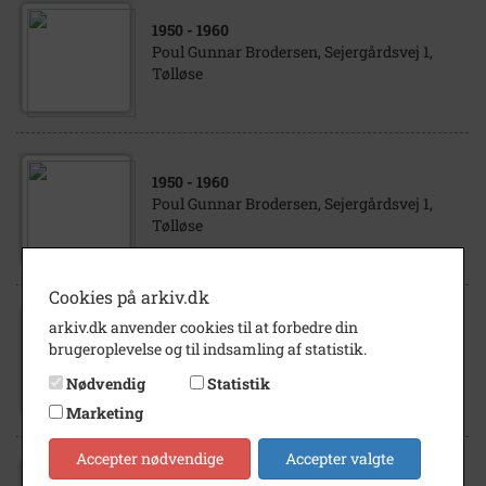
1950
- 1960
Poul Gunnar Brodersen, Sejergårdsvej 1,
Tølløse
1950
- 1960
Poul Gunnar Brodersen, Sejergårdsvej 1,
Tølløse
Cookies på arkiv.dk
1950
- 1960
arkiv.dk anvender cookies til at forbedre din
Poul Gunnar Brodersen (læreren yderst t.v.)
brugeroplevelse og til indsamling af statistik.
med 3. fri mellem på Godthåbsvejens Skole
Nødvendig
Statistik
i København
Marketing
Accepter nødvendige
Accepter valgte