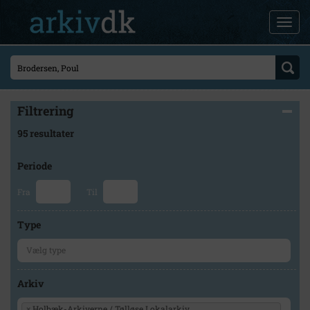
Filtrering
95 resultater
Periode
Fra
Til
Type
Arkiv
×
Holbæk-Arkiverne / Tølløse Lokalarkiv