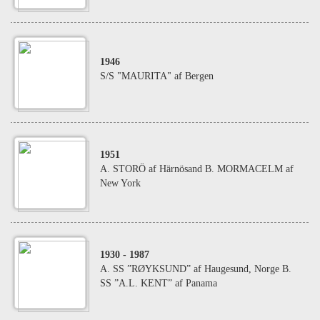
1946
S/S "MAURITA" af Bergen
1951
A. STORÖ af Härnösand B. MORMACELM af
New York
1930
- 1987
A. SS ”RØYKSUND” af Haugesund, Norge B.
SS ”A.L. KENT” af Panama