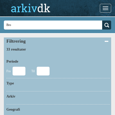
Filtrering
33 resultater
Periode
Fra
Til
Type
Arkiv
Geografi