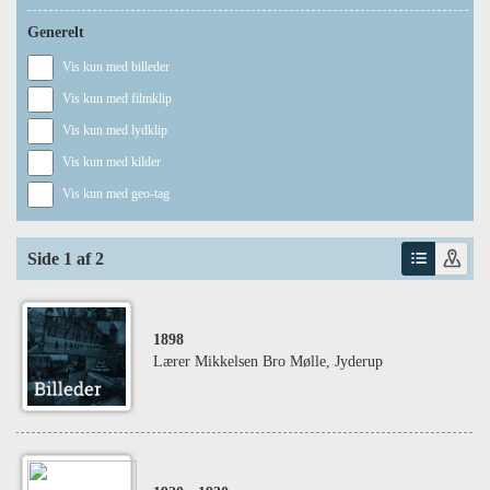
Generelt
Vis kun med billeder
Vis kun med filmklip
Vis kun med lydklip
Vis kun med kilder
Vis kun med geo-tag
Side 1 af 2
1898
Lærer Mikkelsen Bro Mølle, Jyderup