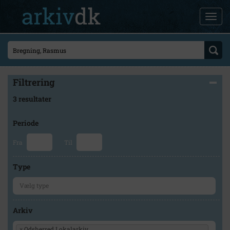
Filtrering
3 resultater
Periode
Fra
Til
Type
Arkiv
×
Odsherred Lokalarkiv