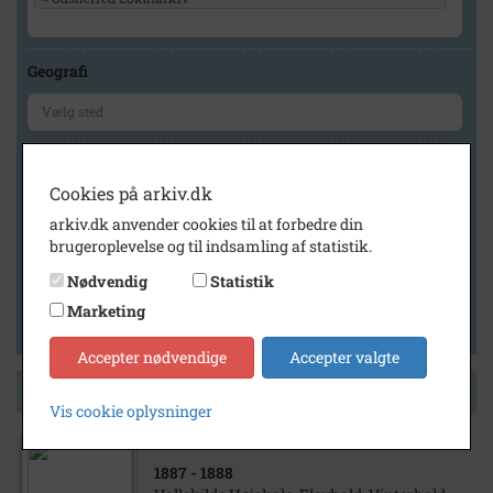
Geografi
Generelt
Cookies på arkiv.dk
Vis kun med billeder
arkiv.dk anvender cookies til at forbedre din
Vis kun med filmklip
brugeroplevelse og til indsamling af statistik.
Vis kun med lydklip
Nødvendig
Statistik
Vis kun med kilder
Marketing
Vis kun med geo-tag
Accepter nødvendige
Accepter valgte
Side 1 af 1
Vis cookie oplysninger
1887
- 1888