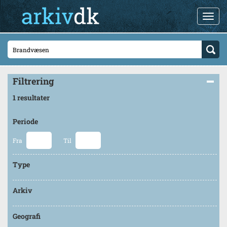
Filtrering
1 resultater
Periode
Fra
Til
Type
Arkiv
Geografi