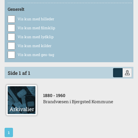
Generelt
Vis kun med billeder
Vis kun med filmklip
Vis kun med lydklip
Vis kun med kilder
Vis kun med geo-tag
Side 1 af 1
1880
- 1960
Brandvæsen i Bjergsted Kommune
1