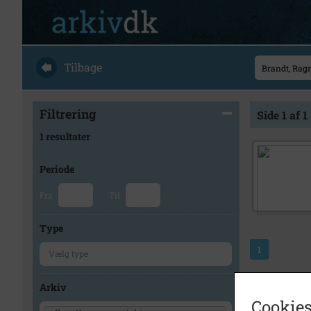
Tilbage
Filtrering
Side 1 af 1
1 resultater
Periode
Fra
Til
Type
1
Arkiv
Cookies