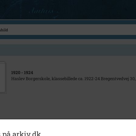
1920
- 1924
Haslev Borgerskole, klassebillede ca. 1922-24 Bregentvedvej 30,
 på arkiv.dk