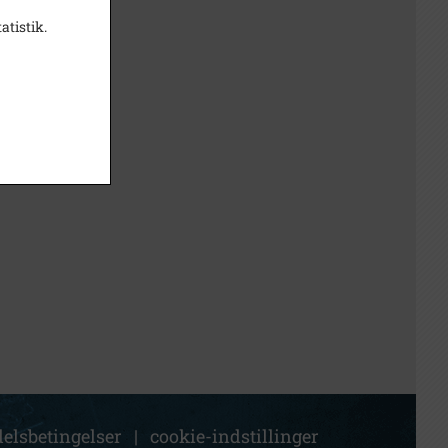
atistik.
elsbetingelser
|
cookie-indstillinger