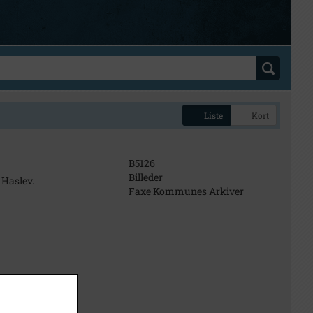
Liste
Kort
B5126
Billeder
 Haslev.
Faxe Kommunes Arkiver