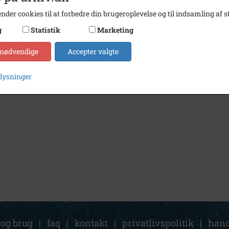
nder cookies til at forbedre din brugeroplevelse og til indsamling af st
g
Statistik
Marketing
 nødvendige
Accepter valgte
plysninger
 og brug
|
faq
|
kontakt
|
privatlivspolitik
|
hand