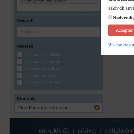
×
Faxe Kommunes Arkiver
arkiv.dk anve
Nødvendi
Geografi
Accepter
Vis cookie o
Generelt
Vis kun med billeder
Vis kun med filmklip
Vis kun med lydklip
Vis kun med kilder
Vis kun med geo-tag
Dine valg
Faxe Kommunes Arkiver
om arkiv.dk
|
arkiver
|
rettigheder