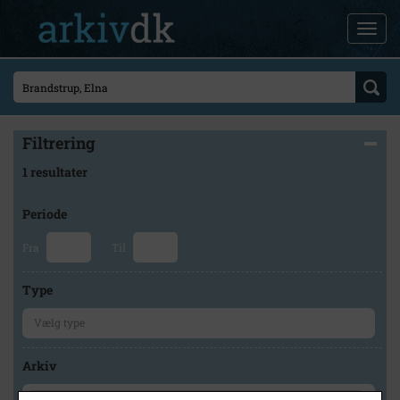
Filtrering
1 resultater
Periode
Fra
Til
Type
Arkiv
×
Holbæk-Arkiverne / Tølløse Lokalarkiv