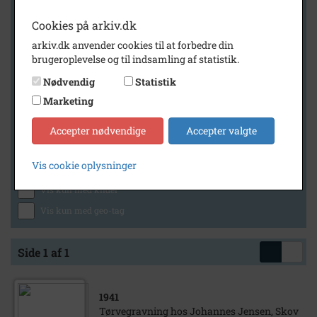
Cookies på arkiv.dk
arkiv.dk anvender cookies til at forbedre din
Geografi
brugeroplevelse og til indsamling af statistik.
Nødvendig
Statistik
Marketing
Generelt
Vis kun med billeder
Accepter nødvendige
Accepter valgte
Vis kun med filmklip
Vis cookie oplysninger
Vis kun med lydklip
Vis kun med kilder
Vis kun med geo-tag
Side 1 af 1
1941
Tørvegravning hos Johannes Jensen, Skov