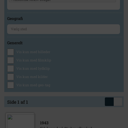
Geografi
Generelt
Vis kun med billeder
Vis kun med filmklip
Vis kun med lydklip
Vis kun med kilder
Vis kun med geo-tag
Side 1 af 1
1943