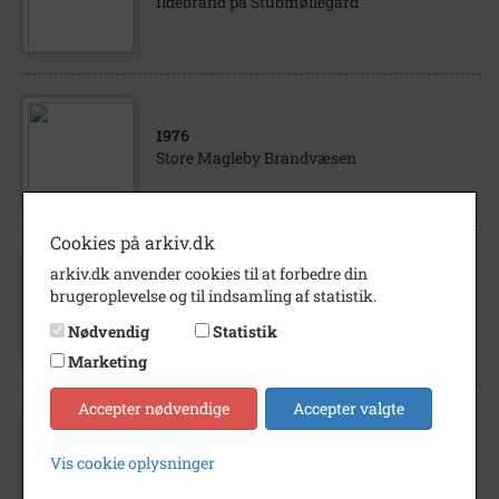
Ildebrand på Stubmøllegård
1976
Store Magleby Brandvæsen
Cookies på arkiv.dk
arkiv.dk anvender cookies til at forbedre din
1982
brugeroplevelse og til indsamling af statistik.
Store Magleby Brandvæsen
Nødvendig
Statistik
Marketing
Accepter nødvendige
Accepter valgte
1960
- 1999
Vis cookie oplysninger
Dragør Brandvæsen