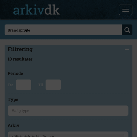
Filtrering
10 resultater
Periode
Fra
Til
Type
Arkiv
×
Historisk Arkiv Dragør