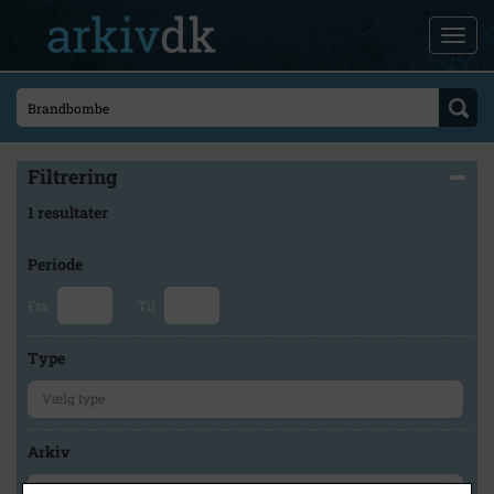
Filtrering
1 resultater
Periode
Fra
Til
Type
Arkiv
×
Byhistorisk Samling og Arkiv i Høje-Taastrup Kommune