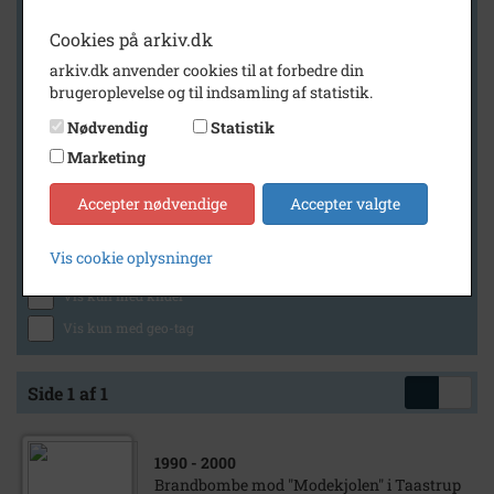
Cookies på arkiv.dk
arkiv.dk anvender cookies til at forbedre din
Geografi
brugeroplevelse og til indsamling af statistik.
Nødvendig
Statistik
Marketing
Generelt
Vis kun med billeder
Accepter nødvendige
Accepter valgte
Vis kun med filmklip
Vis cookie oplysninger
Vis kun med lydklip
Vis kun med kilder
Vis kun med geo-tag
Side 1 af 1
1990
- 2000
Brandbombe mod "Modekjolen" i Taastrup