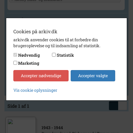
Geografi
Cookies på arkiv.dk
arkiv.dk anvender cookies til at forbedre din
Generelt
brugeroplevelse og til indsamling af statistik.
Vis kun med billeder
Nødvendig
Statistik
Vis kun med filmklip
Marketing
Vis kun med lydklip
Accepter nødvendige
Accepter valgte
Vis kun med kilder
Vis kun med geo-tag
Vis cookie oplysninger
Side 1 af 1
1943
- 1944