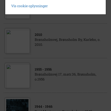
Brønsholmvej 2, matr.18A Brønsholm By,
Vis cookie oplysninger
Karlebo. 1981
2010
Brønsholmvej, Brønsholm By, Karlebo, o.
2010.
1955
- 1956
Brønsholmvej 17, matr.36, Brønsholm,
o.1956
1944
- 1946