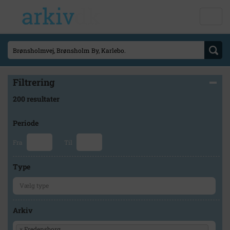
Filtrering
200 resultater
Periode
Fra
Til
Type
Arkiv
×
Fredensborg