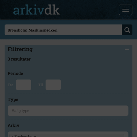
Filtrering
3 resultater
Periode
Fra
Til
Type
Arkiv
×
Fredensborg