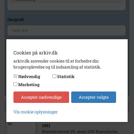
Geografi
Generelt
Cookies på arkiv.dk
Vis kun med billeder
arkiv.dk anvender cookies til at forbedre din
Vis kun med filmklip
brugeroplevelse og til indsamling af statistik.
Vis kun med lydklip
Nødvendig
Statistik
Vis kun med kilder
Marketing
Vis kun med geo-tag
Accepter nødvendige
Accepter valgte
Side 1 af 1
Vis cookie oplysninger
1981
Brønsholmvej 20, matr.10N Brønsholm,