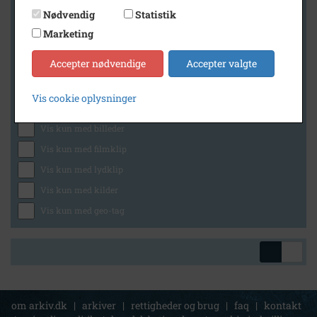
Nødvendig
Statistik
Marketing
Geografi
Accepter nødvendige
Accepter valgte
Vis cookie oplysninger
Generelt
Vis kun med billeder
Vis kun med filmklip
Vis kun med lydklip
Vis kun med kilder
Vis kun med geo-tag
om arkiv.dk
|
arkiver
|
rettigheder og brug
|
faq
|
kontakt