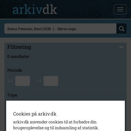
Filtrering
0 resultater
Periode
Fra
Til
Type
Cookies på arkiv.dk
Arkiv
arkiv.dk anvender cookies til at forbedre din
brugeroplevelse og til indsamling af statistik.
×
Odsherred Lokalarkiv