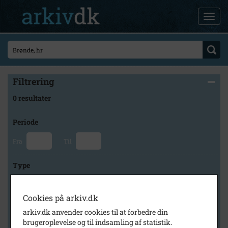
Filtrering
0 resultater
Periode
Fra
Til
Type
Cookies på arkiv.dk
Arkiv
arkiv.dk anvender cookies til at forbedre din
brugeroplevelse og til indsamling af statistik.
×
Høng Lokalhistoriske Arkiv