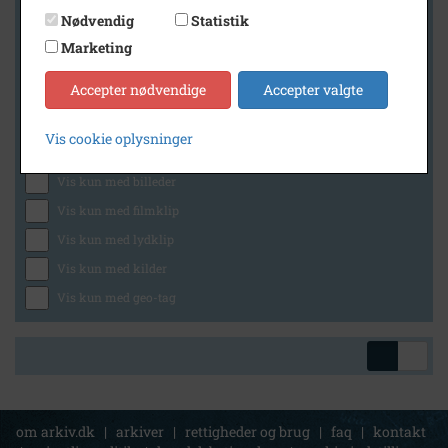
Nødvendig
Statistik
Marketing
Geografi
Accepter nødvendige
Accepter valgte
Vis cookie oplysninger
Generelt
Vis kun med billeder
Vis kun med filmklip
Vis kun med lydklip
Vis kun med kilder
Vis kun med geo-tag
om arkiv.dk
|
arkiver
|
rettigheder og brug
|
faq
|
kontakt