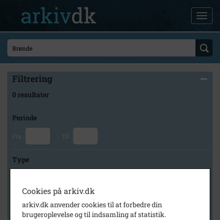
Filtrering
0 resultater
Periode
Fra
Til
Type
Cookies på arkiv.dk
Arkiv
arkiv.dk anvender cookies til at forbedre din
brugeroplevelse og til indsamling af statistik.
×
Fredensborg