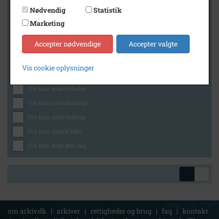
Nødvendig
Statistik
Marketing
Geografi
Accepter nødvendige
Accepter valgte
Vis cookie oplysninger
Generelt
Vis kun med billeder
Vis kun med filmklip
Vis kun med lydklip
Vis kun med kilder
Vis kun med geo-tag
om arkiv.dk
|
arkiver
|
rettigheder og brug
|
faq
|
kontakt