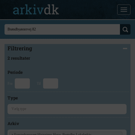
Filtrering
2 resultater
Periode
Fra
Til
Type
Arkiv
×
Forstadsmuseet Historiens Huse, Brøndby Lokalarkiv