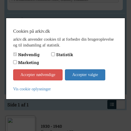
Geografi
Cookies på arkiv.dk
arkiv.dk anvender cookies til at forbedre din brugeroplevelse
Generelt
og til indsamling af statistik.
Vis kun med billeder
Nødvendig
Statistik
Vis kun med filmklip
Marketing
Vis kun med lydklip
Accepter nødvendige
Accepter valgte
Vis kun med kilder
Vis kun med geo-tag
Vis cookie oplysninger
Side 1 af 1
1930
- 1940