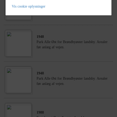
1989
Vis cookie oplysninger
Brøndbyøster skole
1948
Park Alle Øst for Brøndbyøster landsby. Arealer
før anlæg af vejen.
1948
Park Alle Øst for Brøndbyøster landsby. Arealer
før anlæg af vejen.
1988