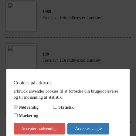
1988
Fastelavn i Brøndbyøster Landsby
198
Fastelavn i Brøndbyøster Landsby
Cookies på arkiv.dk
arkiv.dk anvender cookies til at forbedre din brugeroplevelse
1949
- 1952
og til indsamling af statistik.
Brøndbyøster. Luftfoto
Nødvendig
Statistik
Marketing
Accepter nødvendige
Accepter valgte