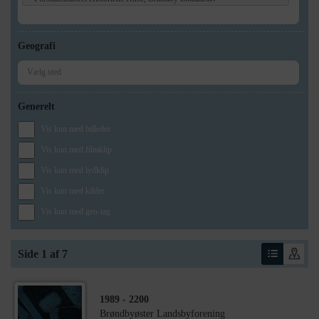
Geografi
Generelt
Vis kun med billeder
Vis kun med filmklip
Vis kun med lydklip
Vis kun med kilder
Vis kun med geo-tag
Side 1 af 7
1989
- 2200
Brøndbyøster Landsbyforening