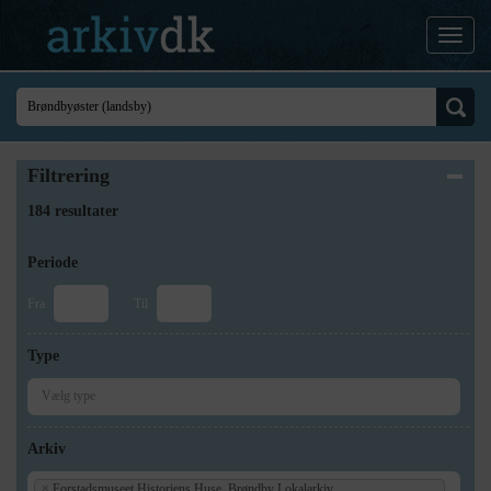
Filtrering
184 resultater
Periode
Fra
Til
Type
Arkiv
×
Forstadsmuseet Historiens Huse, Brøndby Lokalarkiv