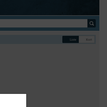
Liste
Kort