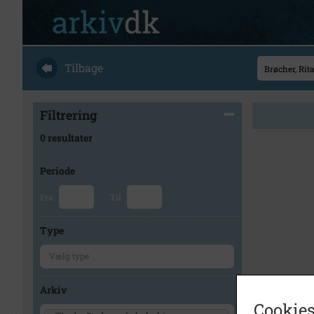
Tilbage
Filtrering
0 resultater
Periode
Fra
Til
Type
Arkiv
Cookies