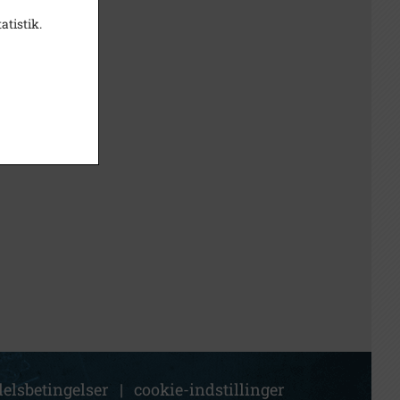
atistik.
elsbetingelser
|
cookie-indstillinger