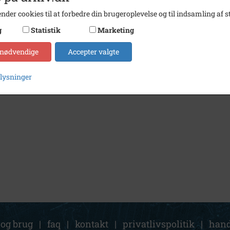
nder cookies til at forbedre din brugeroplevelse og til indsamling af st
g
Statistik
Marketing
 nødvendige
Accepter valgte
plysninger
 og brug
|
faq
|
kontakt
|
privatlivspolitik
|
hand