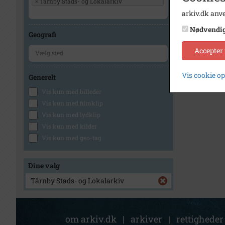
×
Tårnby Stads- og Lokalarkiv
arkiv.dk anve
Nødvendi
Geografi
Accepter
Vis cookie o
Generelt
Vis kun med billeder
Vis kun med filmklip
Vis kun med lydklip
Vis kun med kilder
Vis kun med geo-tag
Dine valg
Tårnby Stads- og Lokalarkiv
om arkiv.dk
|
arkiver
|
rettigheder