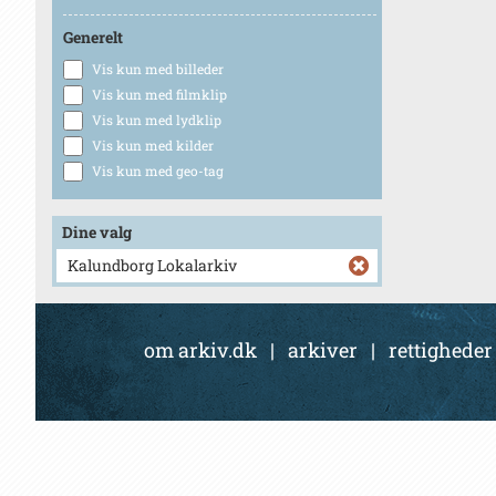
Generelt
Vis kun med billeder
Vis kun med filmklip
Vis kun med lydklip
Vis kun med kilder
Vis kun med geo-tag
Dine valg
Kalundborg Lokalarkiv
om arkiv.dk
|
arkiver
|
rettigheder