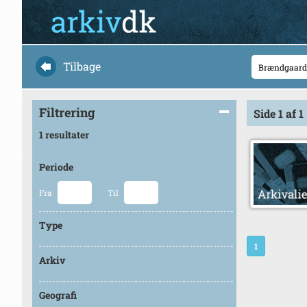
Tilbage
Filtrering
Side 1 af 1
1 resultater
Periode
Fra
Til
Type
1
Arkiv
Geografi