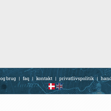
 og brug
|
faq
|
kontakt
|
privatlivspolitik
|
hand