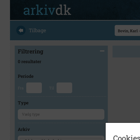
Tilbage
Filtrering
0 resultater
Periode
Fra
Til
Type
Arkiv
Cookies