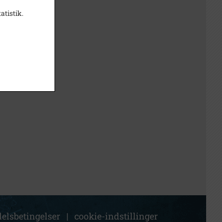
atistik.
elsbetingelser
|
cookie-indstillinger