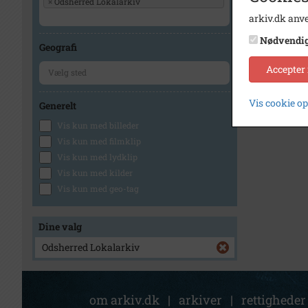
×
Odsherred Lokalarkiv
arkiv.dk anve
Nødvendi
Geografi
Accepter
Vis cookie o
Generelt
Vis kun med billeder
Vis kun med filmklip
Vis kun med lydklip
Vis kun med kilder
Vis kun med geo-tag
Dine valg
Odsherred Lokalarkiv
om arkiv.dk
|
arkiver
|
rettigheder