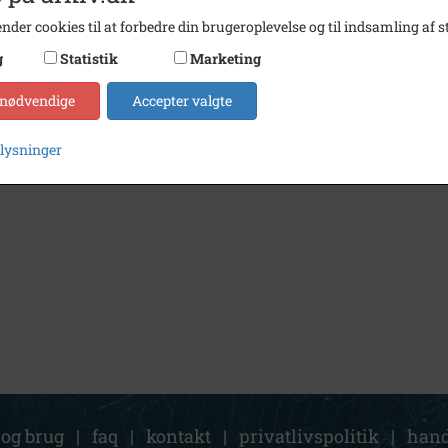
nder cookies til at forbedre din brugeroplevelse og til indsamling af st
g
Statistik
Marketing
 nødvendige
Accepter valgte
plysninger
 og brug
|
faq
|
kontakt
|
privatlivspolitik
|
hand