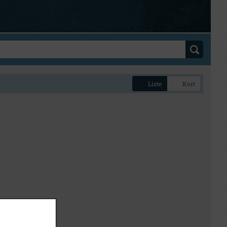
Liste
Kort