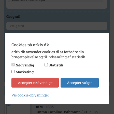
Geografi
Generelt
Cookies på arkiv.dk
Vis kun med billeder
arkiv.dk anvender cookies til at forbedre din
Vis kun med filmklip
brugeroplevelse og til indsamling af statistik.
Vis kun med lydklip
Nødvendig
Statistik
Vis kun med kilder
Marketing
Vis kun med geo-tag
Accepter nødvendige
Accepter valgte
Side 1 af 1
Vis cookie oplysninger
1875
- 1885
Emma Caroline Bothmann (30.05.1850 -