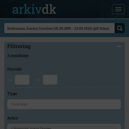
Filtrering
3 resultater
Periode
Fra
Til
Type
Arkiv
×
Historisk Arkiv Dragør