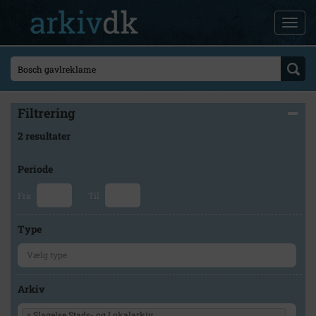
Filtrering
2 resultater
Periode
Fra
Til
Type
Arkiv
×
Slagelse Stads- og Lokalarkiv