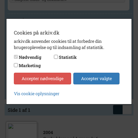
Geografi
Cookies på arkiv.dk
arkiv.dk anvender cookies til at forbedre din
Generelt
brugeroplevelse og til indsamling af statistik.
Vis kun med billeder
Nødvendig
Statistik
Vis kun med filmklip
Marketing
Vis kun med lydklip
Accepter nødvendige
Accepter valgte
Vis kun med kilder
Vis kun med geo-tag
Vis cookie oplysninger
Side 1 af 1
2004