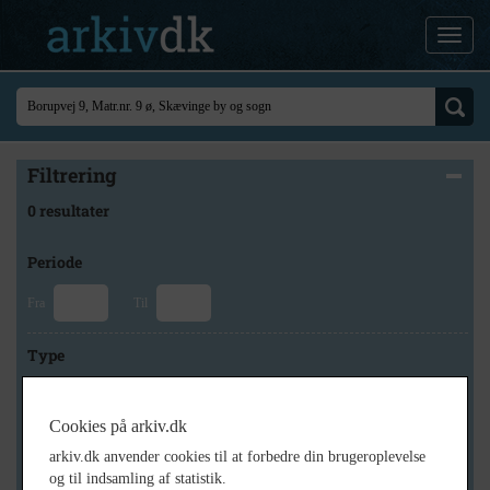
Filtrering
0 resultater
Periode
Fra
Til
Type
Cookies på arkiv.dk
Arkiv
arkiv.dk anvender cookies til at forbedre din brugeroplevelse
og til indsamling af statistik.
×
Lokalhistorisk Forening for Skævinge og Omegn