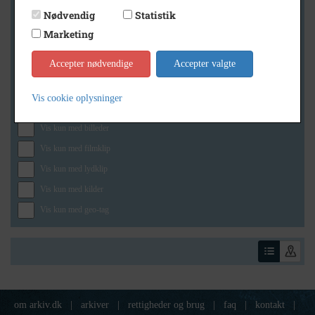
Nødvendig
Statistik
Marketing
Geografi
Accepter nødvendige
Accepter valgte
Vis cookie oplysninger
Generelt
Vis kun med billeder
Vis kun med filmklip
Vis kun med lydklip
Vis kun med kilder
Vis kun med geo-tag
om arkiv.dk
|
arkiver
|
rettigheder og brug
|
faq
|
kontakt
|