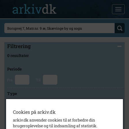
Filtrering
0 resultater
Periode
Fra
Til
Type
Cookies på arkiv.dk
Arkiv
arkiv.dk anvender cookies til at forbedre din
brugeroplevelse og til indsamling af statistik.
×
Lokalhistorisk Forening for Skævinge og Omegn