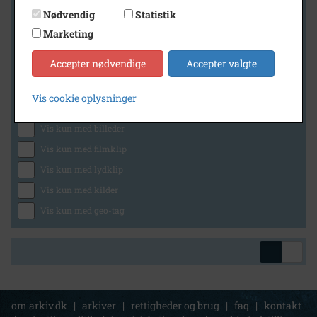
Nødvendig
Statistik
Marketing
Geografi
Accepter nødvendige
Accepter valgte
Vis cookie oplysninger
Generelt
Vis kun med billeder
Vis kun med filmklip
Vis kun med lydklip
Vis kun med kilder
Vis kun med geo-tag
om arkiv.dk
|
arkiver
|
rettigheder og brug
|
faq
|
kontakt