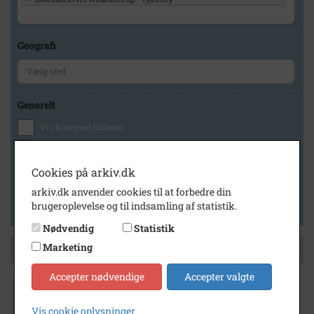
Geografi
Generelt
Vis kun med billeder
Vis kun med filmklip
Vis kun med lydklip
Cookies på arkiv.dk
Vis kun med kilder
arkiv.dk anvender cookies til at forbedre din
brugeroplevelse og til indsamling af statistik.
Vis kun med geo-tag
Nødvendig
Statistik
Marketing
Side 1 af 1
Accepter nødvendige
Accepter valgte
1975
Vis cookie oplysninger