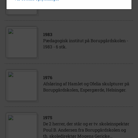
Snekkersten. Borupgårdskolen, inspektør
1983
Pædagogisk institut på Borupgårdskolen -
1983 - 6 stk.
1976
Afsløring af Hamlet og Ofelia skulpturer på
Borupgårdskolen, Espergærde, Helsingør.
1975
De 2 herrer, der står og er tv. skoleinspektør
Poul B. Andersen fra Borupgårdskolen og
th. skoledirektør Mogens Gericke...