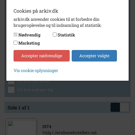
Cookies på arkiv.dk
arkiv.dk anvender cookies til at forbedre din
Geografi
brugeroplevelse og til indsamling af statistik.
Nødvendig
Statistik
Marketing
Generelt
Vis kun med billeder
Accepter nødvendige
Accepter valgte
Vis kun med filmklip
Vis cookie oplysninger
Vis kun med lydklip
Vis kun med kilder
Vis kun med geo-tag
Side 1 af 1
1974
Valg i Jernbanehotellets sal.