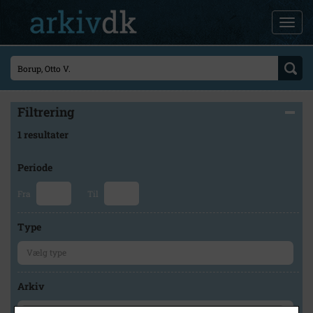
Filtrering
1 resultater
Periode
Fra
Til
Type
Arkiv
×
Faxe Kommunes Arkiver