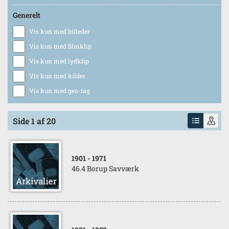
Generelt
Vis kun med billeder
Vis kun med filmklip
Vis kun med lydklip
Vis kun med kilder
Vis kun med geo-tag
Side 1 af 20
1901
- 1971
46.4 Borup Savværk