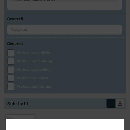
Geografi
Generelt
Vis kun med billeder
Vis kun med filmklip
Vis kun med lydklip
Vis kun med kilder
Vis kun med geo-tag
Side 1 af 1
1970
- 1976