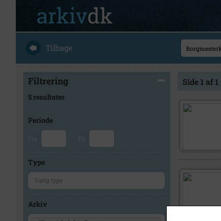
Tilbage
Filtrering
Side 1 af 1
5 resultater
Periode
Fra
Til
Type
Arkiv