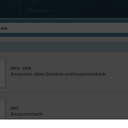
1974
- 1975
Borgmester Albert Svendsen med borgmesterkæde.
1971
Borgmesterkæde