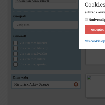
×
Historisk Arkiv Dragør
Cookies
arkiv.dk anve
Geografi
Nødvendi
Accepter
Generelt
Vis cookie o
Vis kun med billeder
Vis kun med filmklip
Vis kun med lydklip
Vis kun med kilder
Vis kun med geo-tag
Dine valg
Historisk Arkiv Dragør