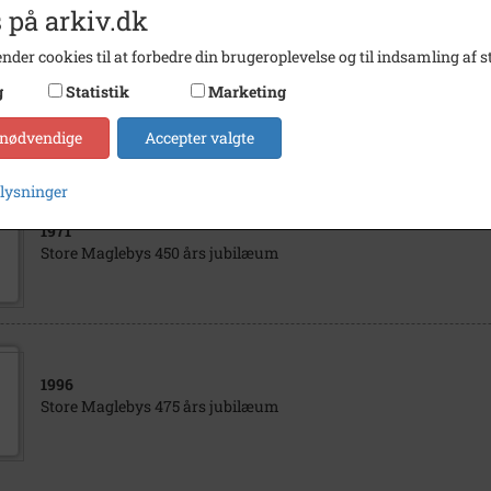
 på arkiv.dk
nder cookies til at forbedre din brugeroplevelse og til indsamling af st
1971
g
Statistik
Marketing
Albert Crilles Svendsen (1924-1998)
 nødvendige
Accepter valgte
plysninger
1971
Store Maglebys 450 års jubilæum
1996
Store Maglebys 475 års jubilæum