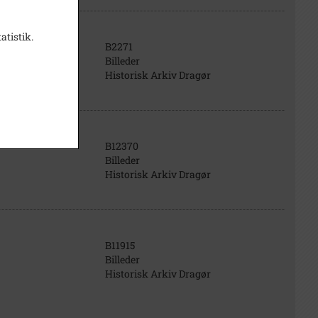
atistik.
B2271
Billeder
Historisk Arkiv Dragør
B12370
Billeder
Historisk Arkiv Dragør
B11915
Billeder
Historisk Arkiv Dragør