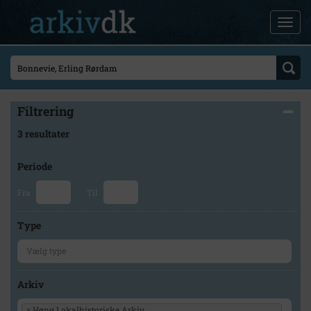
Filtrering
3 resultater
Periode
Fra
Til
Type
Arkiv
×
Høng Lokalhistoriske Arkiv