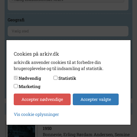
Geografi
Generelt
Cookies på arkiv.dk
Vis kun med billeder
arkiv.dk anvender cookies til at forbedre din
Vis kun med filmklip
brugeroplevelse og til indsamling af statistik.
Vis kun med lydklip
Nødvendig
Statistik
Vis kun med kilder
Marketing
Vis kun med geo-tag
Accepter nødvendige
Accepter valgte
Side 1 af 1
Vis cookie oplysninger
1950
Bonnevie, Erling Rørdam Andersen, Semine