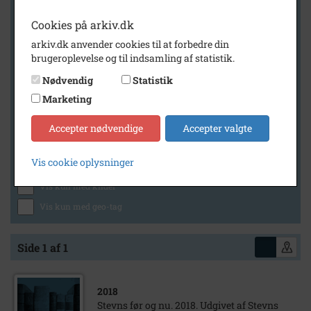
Cookies på arkiv.dk
arkiv.dk anvender cookies til at forbedre din
Geografi
brugeroplevelse og til indsamling af statistik.
Nødvendig
Statistik
Marketing
Generelt
Vis kun med billeder
Accepter nødvendige
Accepter valgte
Vis kun med filmklip
Vis cookie oplysninger
Vis kun med lydklip
Vis kun med kilder
Vis kun med geo-tag
Side 1 af 1
2018
Stevns før og nu. 2018. Udgivet af Stevns