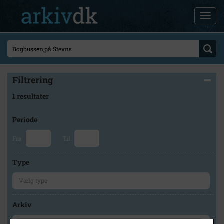
Filtrering
1 resultater
Periode
Fra
Til
Type
Arkiv
×
Stevns Lokalhistoriske Arkiv