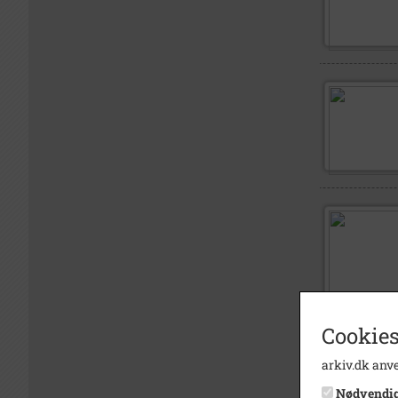
Cookies
arkiv.dk anve
Nødvendi