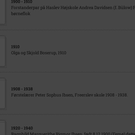
1900
- 1910
Forstanderpar på Haslev Højskole Andrea Davidsen (f. Bülow) 
børneflok
1910
Olga og Skjold Boserup, 1910
1908
- 1938
Førstelærer Peter Sophus Ibsen, Freerslev skole 1908 - 1938.
1920
- 1940
Ragnhild Marguerithe Rigmor Ibsen, født 8.12.1900 (Femø) datte