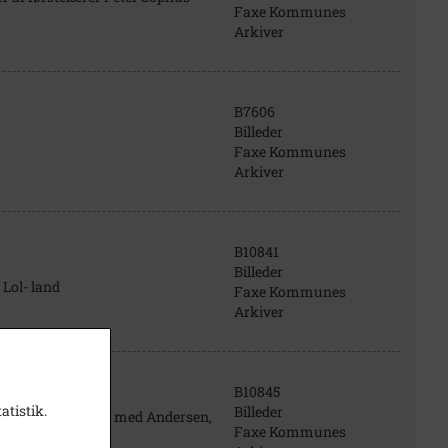
Faxe Kommunes
Arkiver
B7606
Billeder
Faxe Kommunes
Arkiver
B10841
Billeder
 Lol- land
Faxe Kommunes
Arkiver
B10845
atistik.
Billeder
1/1-1957 g. 4/8-1911 med Andersen,
Faxe Kommunes