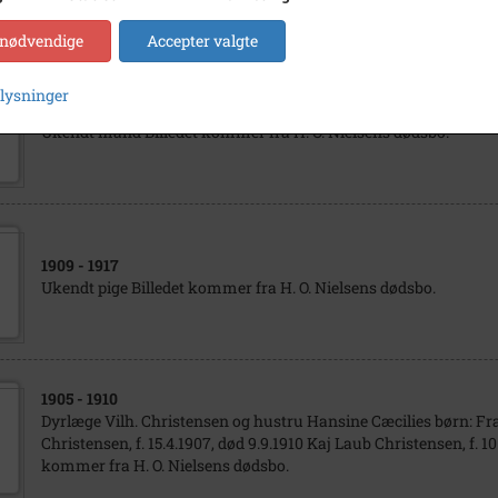
 nødvendige
Accepter valgte
plysninger
1915
Ukendt mand Billedet kommer fra H. O. Nielsens dødsbo.
1909
- 1917
Ukendt pige Billedet kommer fra H. O. Nielsens dødsbo.
1905
- 1910
Dyrlæge Vilh. Christensen og hustru Hansine Cæcilies børn: Fr
Christensen, f. 15.4.1907, død 9.9.1910 Kaj Laub Christensen, f. 10.
kommer fra H. O. Nielsens dødsbo.