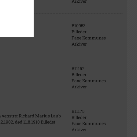
Arkiver
B10953
Billeder
Faxe Kommunes
Arkiver
B11157
Billeder
Faxe Kommunes
Arkiver
B11175
a venstre: Richard Marius Laub
Billeder
2.1902, død 11.8.1910 Billedet
Faxe Kommunes
Arkiver