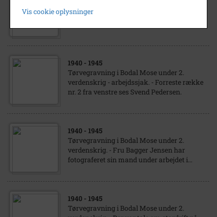
Tørvegravning i Bodal Mose under 2.
Vis cookie oplysninger
verdenskrig - arbejdssjak ved et af de store
flytbare ælteværk - ælteværk 28.
1940
- 1945
Tørvegravning i Bodal Mose under 2.
verdenskrig - arbejdssjak. - Forreste række
nr. 2 fra venstre ses Svend Pedersen.
1940
- 1945
Tørvegravning i Bodal Mose under 2.
verdenskrig. - Fru Bagger Jensen har
fotograferet sin mand under arbejdet i...
1940
- 1945
Tørvegravning i Bodal Mose under 2.