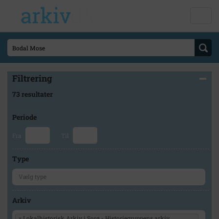
Filtrering
73 resultater
Periode
Fra
Til
Type
Arkiv
×
Lokalhistorisk Arkiv i Sorø - Historiegruppens arkiv