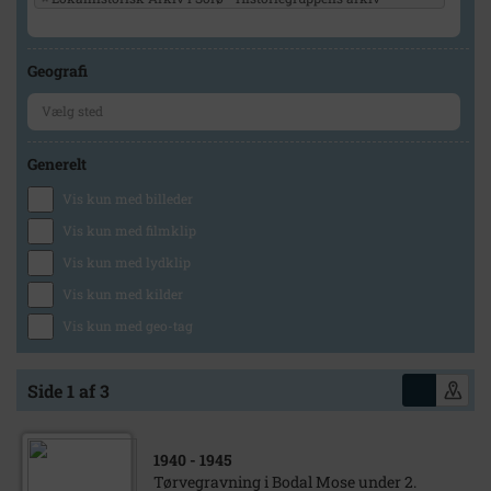
Geografi
Generelt
Vis kun med billeder
Vis kun med filmklip
Vis kun med lydklip
Vis kun med kilder
Vis kun med geo-tag
Side 1 af 3
1940
- 1945
Tørvegravning i Bodal Mose under 2.