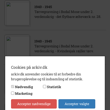
1940
- 1945
Tørvegravning i Bodal Mose under 2.
verdenskrig - det flytbare ælteværk nr. 28.
1940
- 1945
Tørvegravning i Bodal Mose under 2.
verdenskrig. - Kvindesjak røjller tørv.
Cookies på arkiv.dk
arkiv.dk anvender cookies til at forbedre din
1940
- 1945
brugeroplevelse og til indsamling af statistik.
Tørvegravning i Bodal Mose under 2.
verdenskrig - søndagsfri
Nødvendig
Statistik
Marketing
Accepter nødvendige
Accepter valgte
1940
- 1945