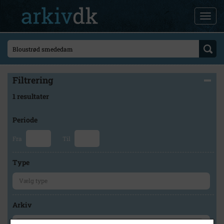
Filtrering
1 resultater
Periode
Fra
Til
Type
Arkiv
×
Lokalhistorisk Arkiv og Forening i Allerød Kommune