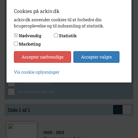
Cookies på arkiv.dk
arkiv.dk anvender cookies til at forbedre din
Geografi
brugeroplevelse og til indsamling af statistik.
Nødvendig
Statistik
Marketing
Generelt
Vis kun med billeder
Accepter nødvendige
Accepter valgte
Vis kun med filmklip
Vis cookie oplysninger
Vis kun med lydklip
Vis kun med kilder
Vis kun med geo-tag
Side 1 af 1
1905
- 1915