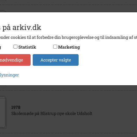
1979
 på arkiv.dk
Blistrup skole, Birkerød.
nder cookies til at forbedre din brugeroplevelse og til indsamling af st
g
Statistik
Marketing
 nødvendige
Accepter valgte
1975
Blistrup skole, skolekomedie, Græsted.
plysninger
1978
Skolemøde på Blistrup nye skole Udsholt