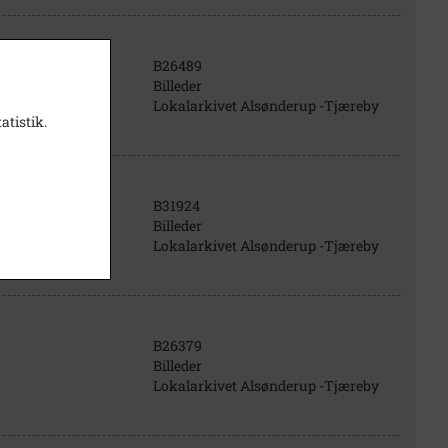
B26489
Billeder
Lokalarkivet Alsønderup -Tjæreby
atistik.
B31924
Billeder
Lokalarkivet Alsønderup -Tjæreby
B26379
Billeder
Lokalarkivet Alsønderup -Tjæreby