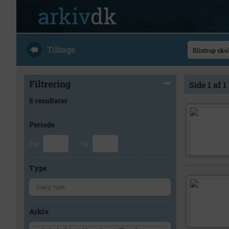
Tilbage
Filtrering
Side 1 af 1
6 resultater
Periode
Fra
Til
Type
Arkiv