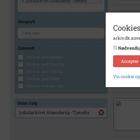
×
Lokalarkivet Alsønderup -Tjæreby
Geografi
Cookies
arkiv.dk anve
Generelt
Nødvendi
Vis kun med billeder
Accepter
Vis kun med filmklip
Vis kun med lydklip
Vis cookie o
Vis kun med kilder
Vis kun med geo-tag
Dine valg
Lokalarkivet Alsønderup -Tjæreby