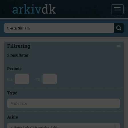
Filtrering
2 resultater
Periode
Fra
Til
Type
Arkiv
×
Høng Lokalhistoriske Arkiv