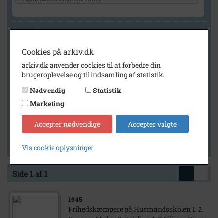
Geografi
Cookies på arkiv.dk
arkiv.dk anvender cookies til at forbedre din
Generelt
brugeroplevelse og til indsamling af statistik.
Vis kun med billeder
Nødvendig
Statistik
Vis kun med filmklip
Marketing
Vis kun med lydklip
Accepter nødvendige
Accepter valgte
Vis kun med kilder
Vis kun med geo-tag
Vis cookie oplysninger
Side 1 af 1
1945
Frihedskæmpere på Husmandsskolen 1. 2.