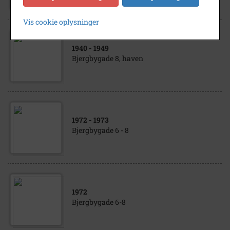
Vis cookie oplysninger
1940
- 1949
Bjergbygade 8, haven
1972
- 1973
Bjergbygade 6 - 8
1972
Bjergbygade 6-8