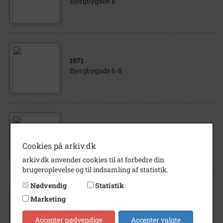
Bjergbygade 8
1971
Bjergbygade 6-8
1940
- 1949
Bjergbygade 6-8
Cookies på arkiv.dk
arkiv.dk anvender cookies til at forbedre din
brugeroplevelse og til indsamling af statistik.
Nødvendig
Statistik
Marketing
1940
- 1949
Bjergbygade 2-8
Accepter nødvendige
Accepter valgte