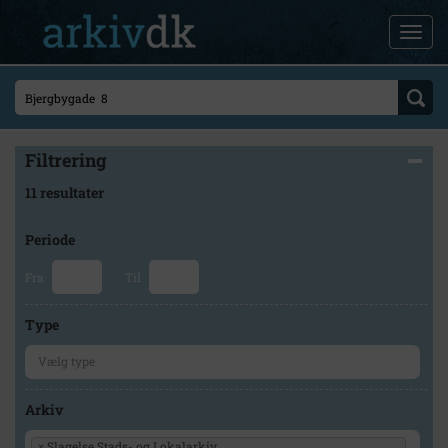
Filtrering
11 resultater
Periode
Fra
Til
Type
Arkiv
×
Slagelse Stads- og Lokalarkiv